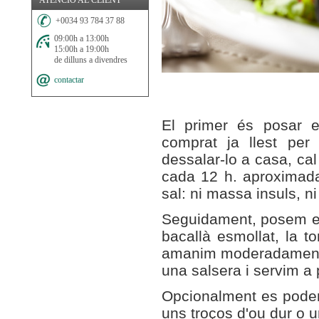
ATENCIÓ AL CLIENT
+0034 93 784 37 88
09:00h a 13:00h
15:00h a 19:00h
de dilluns a divendres
contactar
El primer és posar e
comprat ja llest per
dessalar-lo a casa, cal
cada 12 h. aproximad
sal: ni massa insuls, n
Seguidament, posem en u
bacallà esmollat, la t
amanim moderadamen
una salsera i servim a 
Opcionalment es poden 
uns troços d'ou dur o u