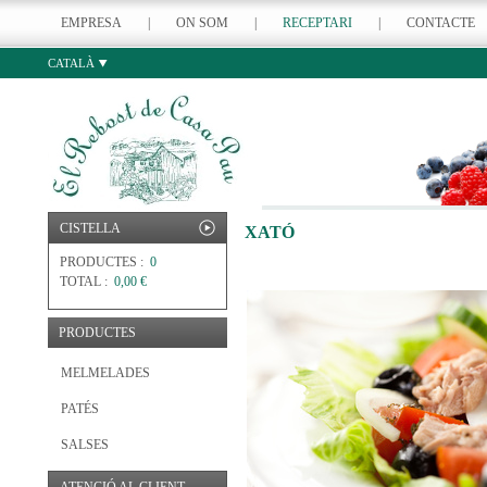
EMPRESA
|
ON SOM
|
RECEPTARI
|
CONTACTE
CATALÀ
CISTELLA
XATÓ
PRODUCTES :
0
TOTAL :
0,00 €
PRODUCTES
MELMELADES
PATÉS
SALSES