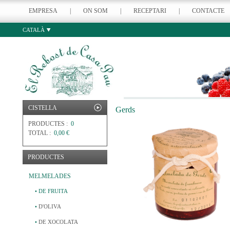
EMPRESA
|
ON SOM
|
RECEPTARI
|
CONTACTE
CATALÀ
CISTELLA
Gerds
PRODUCTES :
0
TOTAL :
0,00 €
PRODUCTES
MELMELADES
•
DE FRUITA
•
D'OLIVA
•
DE XOCOLATA